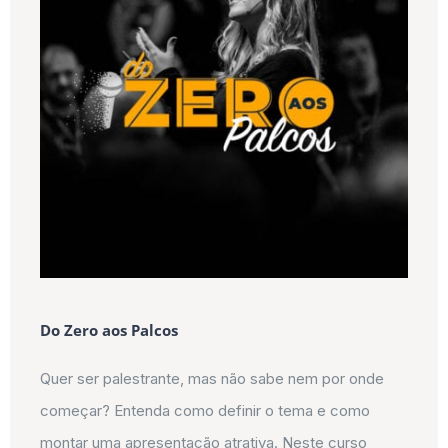
Do Zero aos Palcos
Quer ser palestrante, mas não sabe nem por onde
começar? Entenda como definir o tema e como
montar uma apresentação atrativa. Neste curso