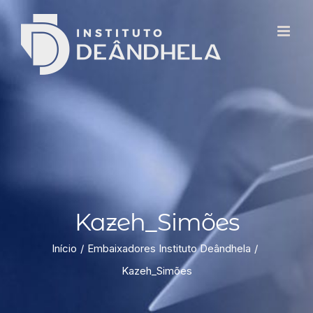
Kazeh_Simões
Início
Embaixadores Instituto Deândhela
Kazeh_Simões