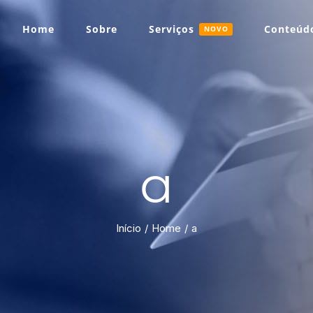
Home
Sobre
Serviços
Conteúdo
NOVO
a
Início
Home
a