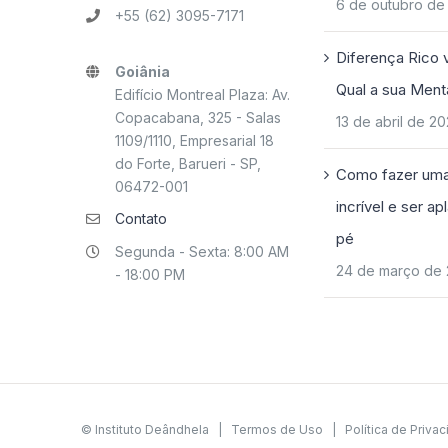
6 de outubro de
+55 (62) 3095-7171
Diferença Rico 
Goiânia
Qual a sua Ment
Edifício Montreal Plaza: Av.
Copacabana, 325 - Salas
13 de abril de 2
1109/1110, Empresarial 18
do Forte, Barueri - SP,
Como fazer uma
06472-001
incrível e ser a
Contato
pé
Segunda - Sexta: 8:00 AM
24 de março de
- 18:00 PM
© Instituto Deândhela |
Termos de Uso
|
Política de Priva