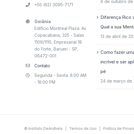
6 de outubro de
+55 (62) 3095-7171
Diferença Rico 
Goiânia
Qual a sua Ment
Edifício Montreal Plaza: Av.
Copacabana, 325 - Salas
13 de abril de 2
1109/1110, Empresarial 18
do Forte, Barueri - SP,
Como fazer uma
06472-001
incrível e ser a
Contato
pé
Segunda - Sexta: 8:00 AM
24 de março de
- 18:00 PM
© Instituto Deândhela |
Termos de Uso
|
Política de Priva