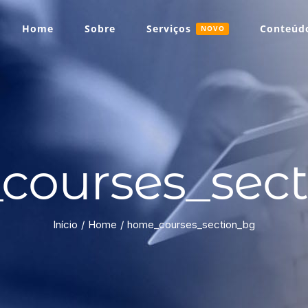
Home
Sobre
Serviços
Conteúdo
NOVO
courses_sect
Início
Home
home_courses_section_bg