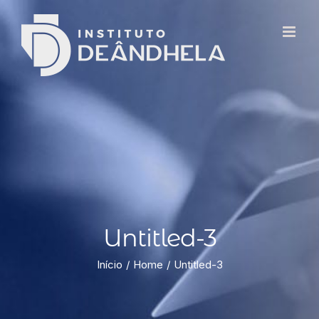
Untitled-3
Início
Home
Untitled-3