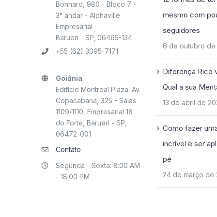
Bonnard, 980 - Bloco 7 -
mesmo com po
3° andar - Alphaville
Empresarial
seguidores
Barueri - SP, 06465-134
6 de outubro de
+55 (62) 3095-7171
Diferença Rico 
Goiânia
Qual a sua Ment
Edifício Montreal Plaza: Av.
Copacabana, 325 - Salas
13 de abril de 2
1109/1110, Empresarial 18
do Forte, Barueri - SP,
Como fazer uma
06472-001
incrível e ser a
Contato
pé
Segunda - Sexta: 8:00 AM
24 de março de
- 18:00 PM