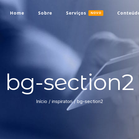
Home
Sobre
Serviços
Conteúdo
NOVO
bg-section2
Início
inspiratori
bg-section2