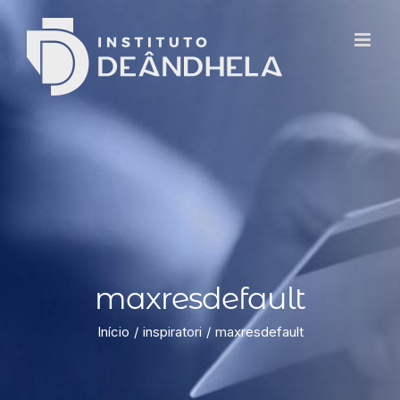
maxresdefault
Início
inspiratori
maxresdefault