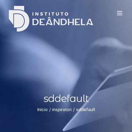
sddefault
Início
inspiratori
sddefault