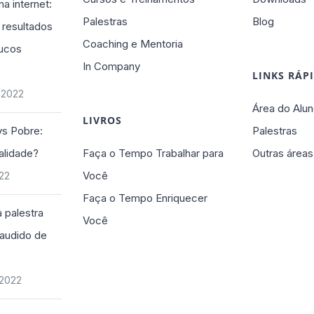
na internet:
Palestras
Blog
 resultados
Coaching e Mentoria
ucos
In Company
LINKS RÁP
 2022
Área do Alun
LIVROS
vs Pobre:
Palestras
alidade?
Faça o Tempo Trabalhar para
Outras áreas
Você
022
Faça o Tempo Enriquecer
 palestra
Você
plaudido de
 2022