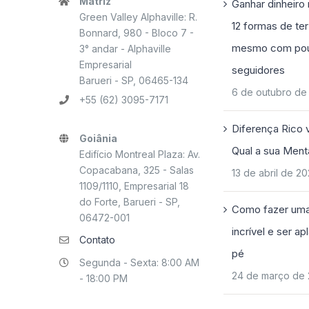
Matriz
Ganhar dinheiro 
Green Valley Alphaville: R.
12 formas de ter
Bonnard, 980 - Bloco 7 -
mesmo com po
3° andar - Alphaville
Empresarial
seguidores
Barueri - SP, 06465-134
6 de outubro de
+55 (62) 3095-7171
Diferença Rico 
Goiânia
Qual a sua Ment
Edifício Montreal Plaza: Av.
Copacabana, 325 - Salas
13 de abril de 2
1109/1110, Empresarial 18
do Forte, Barueri - SP,
Como fazer uma
06472-001
incrível e ser a
Contato
pé
Segunda - Sexta: 8:00 AM
24 de março de
- 18:00 PM