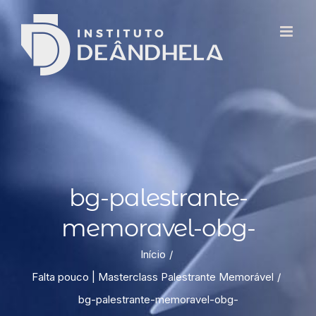
bg-palestrante-
memoravel-obg-
Início
Falta pouco | Masterclass Palestrante Memorável
bg-palestrante-memoravel-obg-