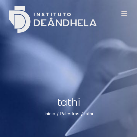
tathi
Início
Palestras
tathi