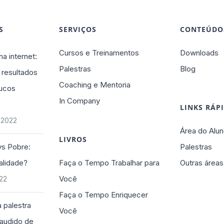
S
SERVIÇOS
CONTEÚDO
Cursos e Treinamentos
Downloads
na internet:
Palestras
Blog
 resultados
Coaching e Mentoria
ucos
In Company
LINKS RÁP
 2022
Área do Alun
LIVROS
vs Pobre:
Palestras
alidade?
Faça o Tempo Trabalhar para
Outras áreas
Você
022
Faça o Tempo Enriquecer
 palestra
Você
plaudido de