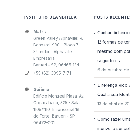
INSTITUTO DEÂNDHELA
POSTS RECENTE
Matriz
Ganhar dinheiro 
Green Valley Alphaville: R.
12 formas de ter
Bonnard, 980 - Bloco 7 -
mesmo com po
3° andar - Alphaville
Empresarial
seguidores
Barueri - SP, 06465-134
6 de outubro de
+55 (62) 3095-7171
Diferença Rico 
Goiânia
Qual a sua Ment
Edifício Montreal Plaza: Av.
Copacabana, 325 - Salas
13 de abril de 2
1109/1110, Empresarial 18
do Forte, Barueri - SP,
Como fazer uma
06472-001
incrível e ser a