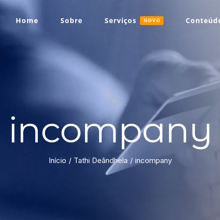
Home
Sobre
Serviços
Conteúdo
NOVO
incompany
Início
Tathi Deândhela
incompany