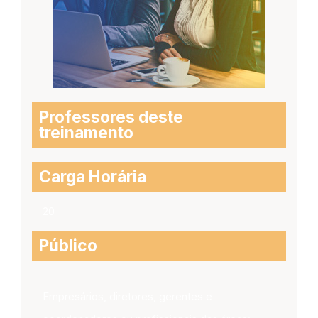
Professores deste
treinamento
Carga Horária
20
Público
Empresários, diretores, gerentes e