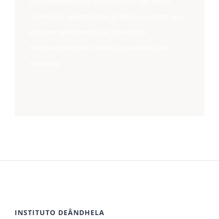
coordenadores ou profissionais das áreas:
comercial, suprimentos, jurídica ou outras que
estejam relacionadas às atividades
negociais/vendas internas ou externas da
empresa.
INSTITUTO DEÂNDHELA