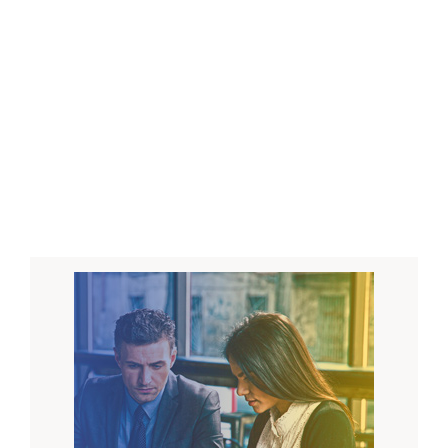
Preparar o consultor de vendas para estabelecer um
diálogo confiável e envolvente com seu cliente, a fim
de entender as necessidades e criar soluções que
garantam resultados lucrativos e centrados
no cliente.
DESTAQUE:
70% de prática nas vendas e teatro de
vendas filmados com feedbacks.