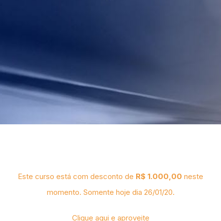
Este curso está com desconto de
R$ 1.000,00
neste
momento. Somente hoje dia 26/01/20.
Clique aqui e aproveite