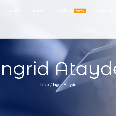
Home
Sobre
Serviços
Conteúdo
NOVO
Ingrid Atayd
Início
Ingrid Atayde