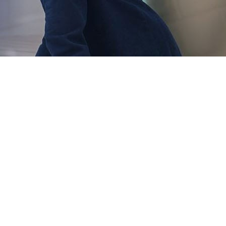
iência, é professora e palestrante com
íveis na área de neurociências em
de de Harvard. Participa em projetos com
ntre outros. Autora e co-autora de
o profissional e temas ligados à
o Estaduais e Nacionais. Enxerga o