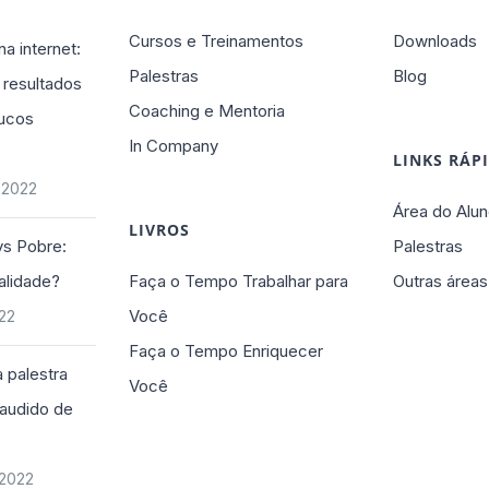
Cursos e Treinamentos
Downloads
na internet:
Palestras
Blog
 resultados
Coaching e Mentoria
ucos
In Company
LINKS RÁP
 2022
Área do Alun
LIVROS
vs Pobre:
Palestras
alidade?
Faça o Tempo Trabalhar para
Outras áreas
Você
022
Faça o Tempo Enriquecer
 palestra
Você
plaudido de
 2022