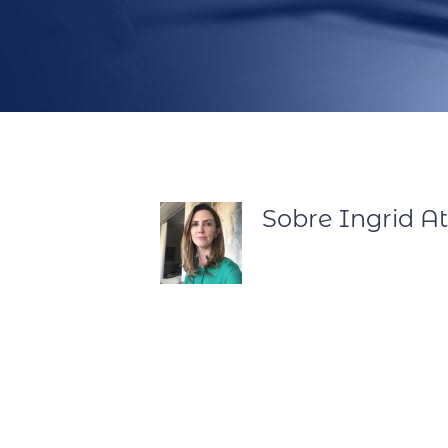
Sobre
Ingrid A
Ingrid Atayde atua nas ár
artigos científicos publica
cognição e tratamento da 
várias entidades públicas 
diversos capítulos de livro
prevenção da violência dom