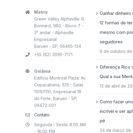
Matriz
Ganhar dinheiro 
Green Valley Alphaville: R.
12 formas de ter
Bonnard, 980 - Bloco 7 -
mesmo com po
3° andar - Alphaville
Empresarial
seguidores
Barueri - SP, 06465-134
6 de outubro de
+55 (62) 3095-7171
Diferença Rico 
Goiânia
Qual a sua Ment
Edifício Montreal Plaza: Av.
Copacabana, 325 - Salas
13 de abril de 2
1109/1110, Empresarial 18
do Forte, Barueri - SP,
Como fazer uma
06472-001
incrível e ser a
Contato
pé
Segunda - Sexta: 8:00 AM
24 de março de
- 18:00 PM