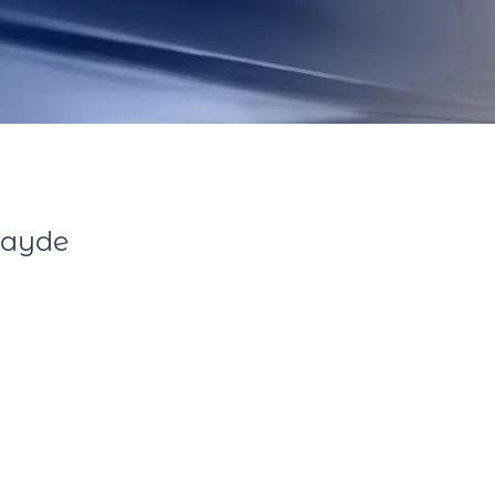
tayde
eas de neuroeducação e comportamento. Há 20 anos estuda neuroc
dos e apresentados no Brasil e no Exterior. Tem experiências incr
dor, a exemplo do estágio no Neuromodulation Lab, na Universida
e privadas , como fundação Lemann e Universidade de Harvard, de
s técnicos. Atua nacionalmente em políticas nacionais de regulaçã
éstica e contra os animais. Exerce funções de liderança e gestã