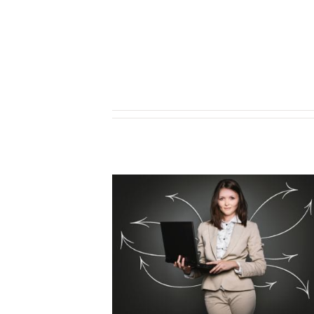
processo emocional desde a
pensamento. Embaixadora li
sobre produtividade, estra
senso de amor.