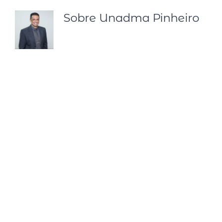
Sobre
Unadma Pinheiro
Unadma Pinheiro é Palestrante e
Embaixador Oficial e Licenciado do
Instituto Deândhela e tem como missão
Transformar líderes comuns em líderes
emocionalmente fortes para conduzir
Times emocionalmente fortes, para
consolidar resultados fortes. É
Especialista em Desenvolvimento
Humano há mais de 25 anos. Experiência
comprovada em formar líderes para a alta
performance em inteligência emocional,