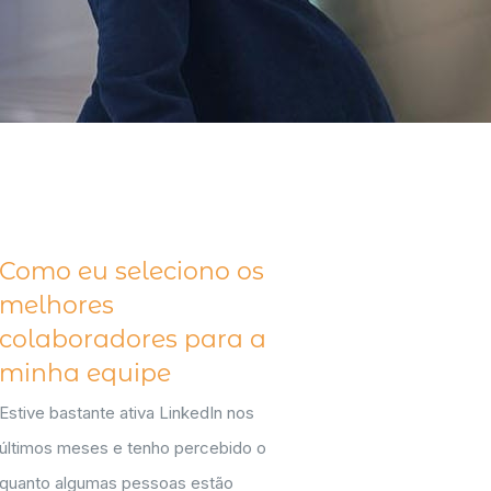
Como eu seleciono os
melhores
colaboradores para a
minha equipe
Estive bastante ativa LinkedIn nos
últimos meses e tenho percebido o
quanto algumas pessoas estão