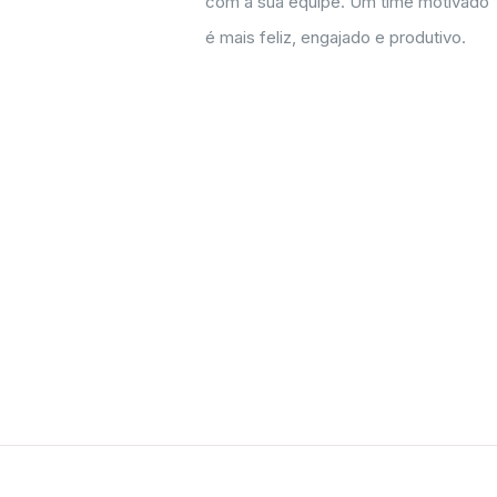
com a sua equipe. Um time motivado
é mais feliz, engajado e produtivo.