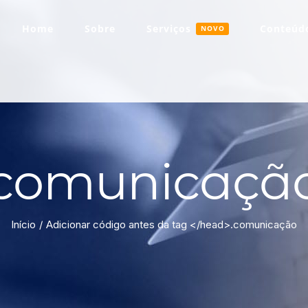
Home
Sobre
Serviços
Conteúdo
NOVO
comunicaçã
Início
Adicionar código antes da tag </head>.
comunicação