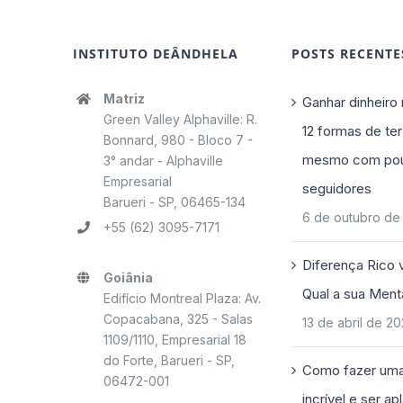
INSTITUTO DEÂNDHELA
POSTS RECENTE
Matriz
Ganhar dinheiro 
Green Valley Alphaville: R.
12 formas de ter
Bonnard, 980 - Bloco 7 -
mesmo com po
3° andar - Alphaville
Empresarial
seguidores
Barueri - SP, 06465-134
6 de outubro de
+55 (62) 3095-7171
Diferença Rico 
Goiânia
Qual a sua Ment
Edifício Montreal Plaza: Av.
Copacabana, 325 - Salas
13 de abril de 2
1109/1110, Empresarial 18
do Forte, Barueri - SP,
Como fazer uma
06472-001
incrível e ser a