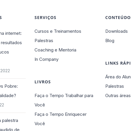
S
SERVIÇOS
CONTEÚDO
Cursos e Treinamentos
Downloads
na internet:
Palestras
Blog
 resultados
Coaching e Mentoria
ucos
In Company
LINKS RÁP
 2022
Área do Alun
LIVROS
vs Pobre:
Palestras
alidade?
Faça o Tempo Trabalhar para
Outras áreas
Você
022
Faça o Tempo Enriquecer
 palestra
Você
plaudido de