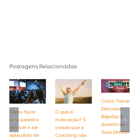
produtividade em seu quadro intitulado: Inteligência
Produtiva na rádio CBN. É autora de dois livros best
sellers: Faça o tempo trabalhar para você (2015, Editora
Ser Mais) e Faça o tempo enriquecer você! (2020,
Editora Gente).
Postagens Relacionadas
Como Tomar
Decisões
Como fazer
O que é
Rápidas E
uma palestra
motivação? 5
Assertivas – O
incrível e ser
coisas que o
Guia Definitivo
aplaudido de
Coaching não