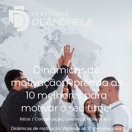
Dinâmicas de
motivação: Aprenda as
10 melhores para
motivar o seu time!
Início
Comunicação
Liderança
Motivação
Dinâmicas de motivação: Aprenda as 10 melhores para