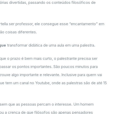
rias divertidas, passando os conteúdos filosóficos de
rtella ser professor, ele consegue esse “encantamento” em
ão coisas diferentes.
gue
transformar didática de uma aula em uma palestra.
que o prazo é bem mais curto, o palestrante precisa ser
r passar os pontos importantes. São poucos minutos para
trouxe algo importante e relevante. Inclusive para quem vai
que tem um canal no Youtube, onde as palestras são de até 15
 sem que as pessoas percam o interesse. Um homem
cou a crença de que filósofos são apenas pensadores