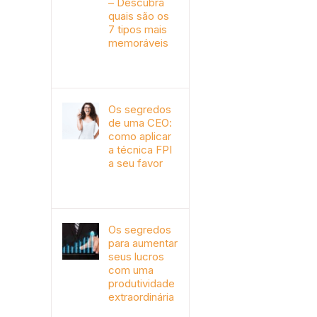
– Descubra
quais são os
7 tipos mais
memoráveis
outubro 9th, 2019
Os segredos
de uma CEO:
como aplicar
a técnica FPI
a seu favor
janeiro 4th, 2018
Os segredos
para aumentar
seus lucros
com uma
produtividade
extraordinária
novembro 10th, 2017