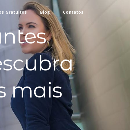
s Gratuitos
Blog
Contatos
antes
escubra
os mais