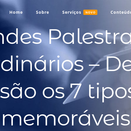
Home
Sobre
Serviços
Conteúdo
NOVO
des Palestr
rdinários – D
são os 7 tip
memoráveis