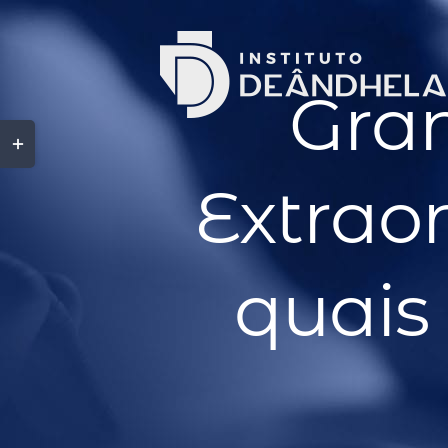
Gran
Extrao
quais 