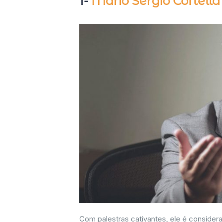
1-
Mário Sérgio Cortella
Com palestras cativantes, ele é consider