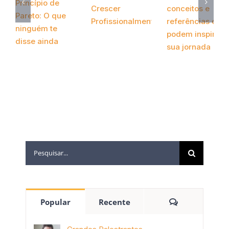
Princípio de
Crescer
conceitos e
Pareto: O que
Profissionalmente
referências que
ninguém te
podem inspirar
novembro 17th,
disse ainda
2020
sua jornada
novembro 19th,
outubro 13th,
2020
2020
Popular
Recente