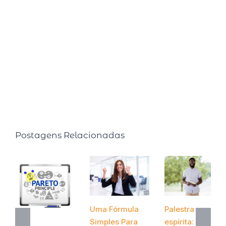
terem resultados exponenciais por aprenderem dois
pontos essenciais: Gestão do Tempo e Inteligência
Emocional. Hoje CEO do Instituto Silva, Embaixador
Oficial e Licenciado do Instituto Deândhela, busca
transmitir todo o conhecimento adquirido capacitando
gestores e colaboradores.
Postagens Relacionadas
Uma Fórmula
Palestra
Simples Para
espírita: