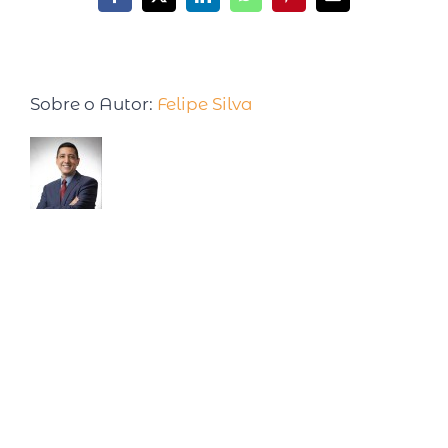
Sobre o Autor:
Felipe Silva
Empresário, Palestrante com 32 anos de
experiência na área comercial nacional e
internacional, em 2017 decidiu não mais ser
escravo dos seus negócios e sim gerir seus resultados,
nesse momento decidiu buscar conhecimento
específico em produtividade e inteligência emocional.
Já são mais de 20 anos gerenciando equipes
comerciais e agora com aquilo que sempre buscou e
não tinha clareza!! Semanalmente compartilha insights e
dicas essenciais para empresários entenderem como