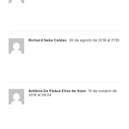
Eu vou focar nos pensamentos positivos. Não
irei mais deixar que os sabotadores
prevaleçam. Obrigado por compartilhar, Tathi.
Richard Seba Caldas
30 de agosto de 2018 at 21:55
Parabéns pelas dicas!!!
Buscarei somente os FPI´s daqui pra frente!
Forte abraço.
Antônio De Pádua Elias de Sous
10 de outubro de
2019 at 09:24
“O Segredo” de Rhonda Byrne, foco na força
da atração, portanto, trocaria FPI, por FPP
(Foco em Pensamentos Positivos). Abraços.