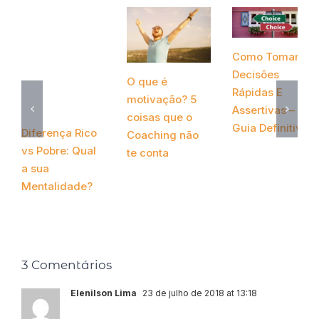
Como Tomar
Decisões
O que é
Rápidas E
motivação? 5
Assertivas – O
coisas que o
Guia Definitivo
Diferença Rico
Coaching não
novembro 26th,
vs Pobre: Qual
te conta
2020
a sua
novembro 28th,
Mentalidade?
2020
abril 13th, 2022
3 Comentários
Elenilson Lima
23 de julho de 2018 at 13:18