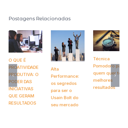
Postagens Relacionadas
Técnica
O QUE É
Pomodoro para
PROATIVIDADE
Alta
quem quer ter
PRODUTIVA: O
Performance:
melhores
PODER DAS
os segredos
resultados
INICIATIVAS
para ser o
novembro 12th,
QUE GERAM
Usain Bolt do
2020
RESULTADOS
seu mercado
abril 20th, 2021
novembro 24th,
2020