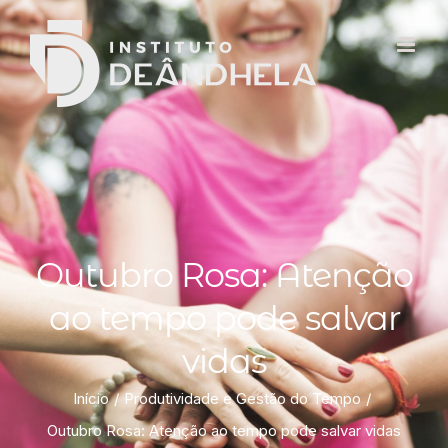
Outubro Rosa: Atenção
ao tempo pode salvar
vidas
Início
Produtividade e Gestão do Tempo
Outubro Rosa: Atenção ao tempo pode salvar vidas