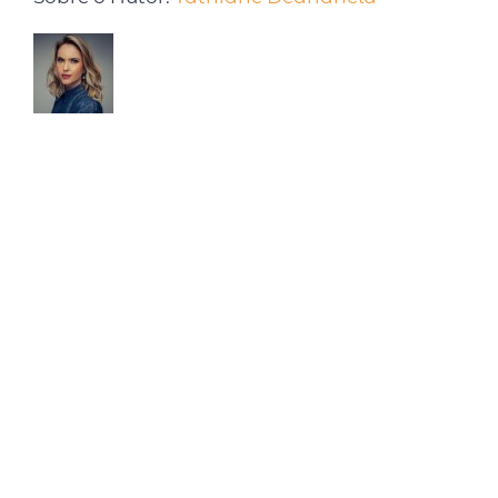
Tathiane Deândhela é Empresária,
Palestrante Internacional e especialista em
produtividade. Após desenvolver e testar
seu método, em 2017 foi convidada para palestrar em
uma Conferência na Universidade de Harvard. Já são
mais de 15 anos estudando sobre o tema, com cursos
realizados nas Universidades de Harvard, MIT, Ohio e
Atlanta. Semanalmente compartilha pílulas de
produtividade em seu quadro intitulado: Inteligência
Produtiva na rádio CBN. É autora de dois livros best
sellers: Faça o tempo trabalhar para você (2015, Editora
Ser Mais) e Faça o tempo enriquecer você! (2020,
Editora Gente).