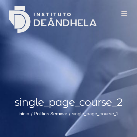
single_page_course_2
Início
Politics Seminar
single_page_course_2