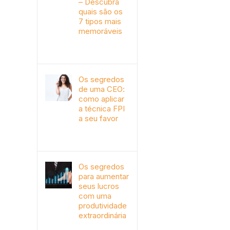
– Descubra
quais são os
7 tipos mais
memoráveis
outubro 9th, 2019
Os segredos
de uma CEO:
como aplicar
a técnica FPI
a seu favor
janeiro 4th, 2018
Os segredos
para aumentar
seus lucros
com uma
produtividade
extraordinária
novembro 10th, 2017