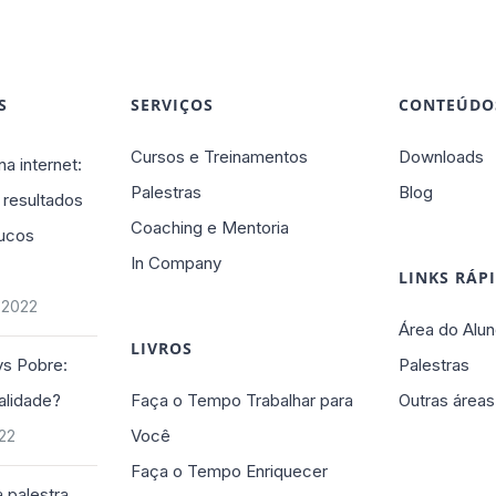
S
SERVIÇOS
CONTEÚDO
Cursos e Treinamentos
Downloads
na internet:
Palestras
Blog
 resultados
Coaching e Mentoria
ucos
In Company
LINKS RÁP
 2022
Área do Alun
LIVROS
vs Pobre:
Palestras
alidade?
Faça o Tempo Trabalhar para
Outras áreas
Você
022
Faça o Tempo Enriquecer
 palestra