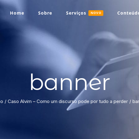
Home
Sobre
Serviços
Conteúdo
NOVO
banner
io
Caso Alvim – Como um discurso pode por tudo a perder
ba