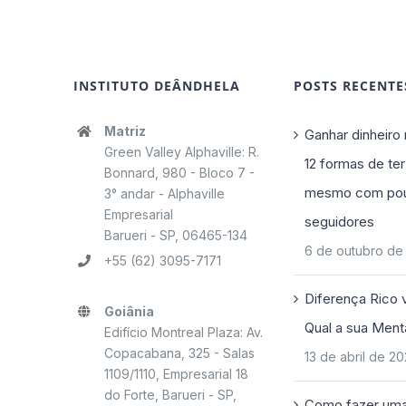
INSTITUTO DEÂNDHELA
POSTS RECENTE
Matriz
Ganhar dinheiro 
Green Valley Alphaville: R.
12 formas de ter
Bonnard, 980 - Bloco 7 -
mesmo com po
3° andar - Alphaville
Empresarial
seguidores
Barueri - SP, 06465-134
6 de outubro de
+55 (62) 3095-7171
Diferença Rico 
Goiânia
Qual a sua Ment
Edifício Montreal Plaza: Av.
Copacabana, 325 - Salas
13 de abril de 2
1109/1110, Empresarial 18
do Forte, Barueri - SP,
Como fazer uma