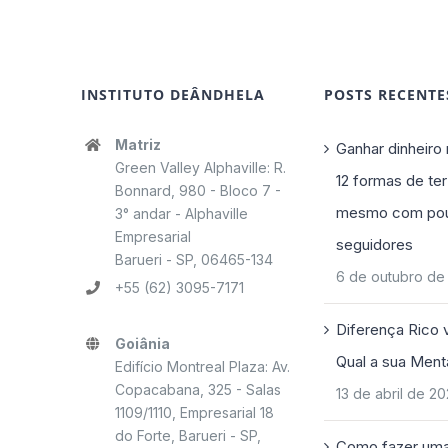
INSTITUTO DEÂNDHELA
POSTS RECENTE
Matriz
Ganhar dinheiro 
Green Valley Alphaville: R.
12 formas de ter
Bonnard, 980 - Bloco 7 -
mesmo com po
3° andar - Alphaville
Empresarial
seguidores
Barueri - SP, 06465-134
6 de outubro de
+55 (62) 3095-7171
Diferença Rico 
Goiânia
Qual a sua Ment
Edifício Montreal Plaza: Av.
Copacabana, 325 - Salas
13 de abril de 2
1109/1110, Empresarial 18
do Forte, Barueri - SP,
Como fazer uma