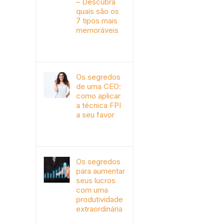
– Descubra
quais são os
7 tipos mais
memoráveis
outubro 9th, 2019
Os segredos
de uma CEO:
como aplicar
a técnica FPI
a seu favor
janeiro 4th, 2018
Os segredos
para aumentar
seus lucros
com uma
produtividade
extraordinária
novembro 10th, 2017