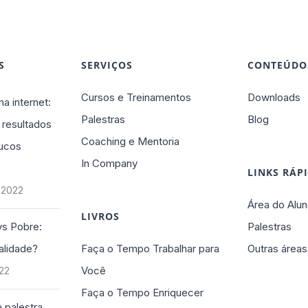
S
SERVIÇOS
CONTEÚDO
Cursos e Treinamentos
Downloads
na internet:
Palestras
Blog
 resultados
Coaching e Mentoria
ucos
In Company
LINKS RÁP
 2022
Área do Alun
LIVROS
vs Pobre:
Palestras
alidade?
Faça o Tempo Trabalhar para
Outras áreas
Você
022
Faça o Tempo Enriquecer
 palestra