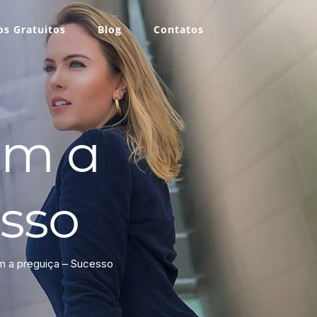
s Gratuitos
Blog
Contatos
om a
sso
 a preguiça – Sucesso