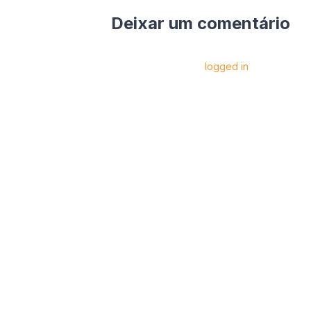
Deixar um comentário
Você precise estar
logged in
para postar 