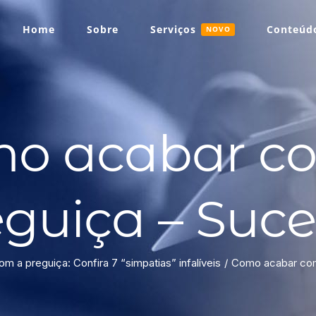
Home
Sobre
Serviços
Conteúdo
NOVO
o acabar c
eguiça – Suce
 a preguiça: Confira 7 “simpatias” infalíveis
Como acabar com