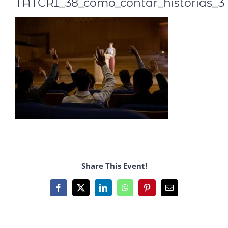
TATCRI_38_como_contar_historias_3
Share This Event!