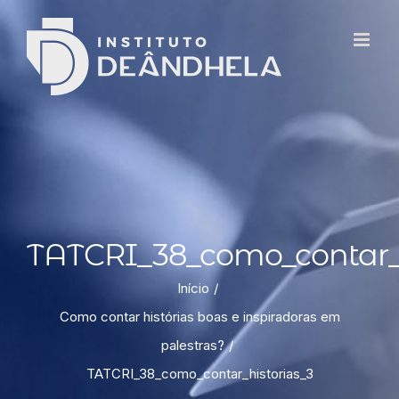
TATCRI_38_como_contar_h
Início
Como contar histórias boas e inspiradoras em
palestras?
TATCRI_38_como_contar_historias_3