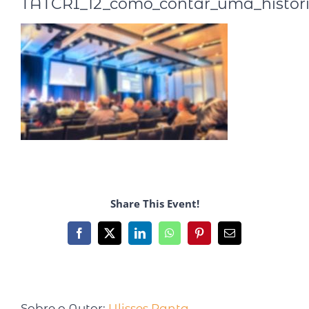
TATCRI_12_como_contar_uma_históri
Share This Event!
Sobre o Autor:
Ulisses Panta