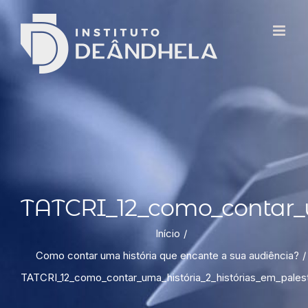
TATCRI_12_como_contar_u
Início
Como contar uma história que encante a sua audiência?
TATCRI_12_como_contar_uma_história_2_histórias_em_pales