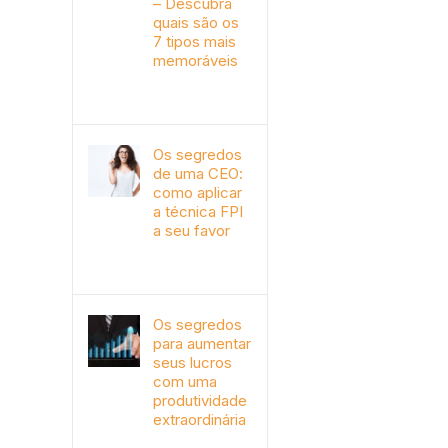
– Descubra
quais são os
7 tipos mais
memoráveis
outubro 9th, 2019
Os segredos
de uma CEO:
como aplicar
a técnica FPI
a seu favor
janeiro 4th, 2018
Os segredos
para aumentar
seus lucros
com uma
produtividade
extraordinária
novembro 10th, 2017