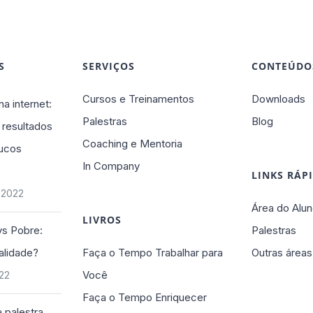
S
SERVIÇOS
CONTEÚDO
Cursos e Treinamentos
Downloads
na internet:
Palestras
Blog
 resultados
Coaching e Mentoria
ucos
In Company
LINKS RÁP
 2022
Área do Alun
LIVROS
vs Pobre:
Palestras
alidade?
Faça o Tempo Trabalhar para
Outras áreas
Você
022
Faça o Tempo Enriquecer
 palestra