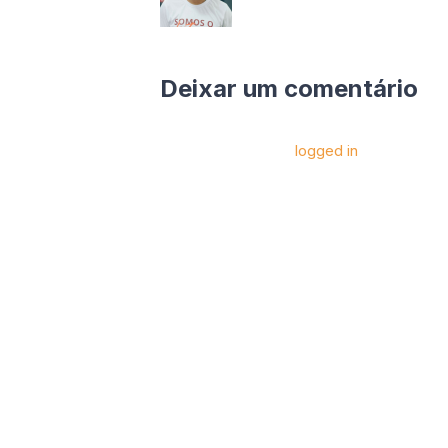
Deixar um comentário
Você precise estar
logged in
para postar 