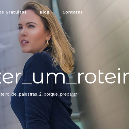
s Gratuitos
Blog
Contatos
er_um_roteir
eiro_de_palestras_2_porque_preparar