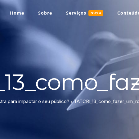
Home
Sobre
Serviços
Conteúdo
NOVO
13_como_faz
tra para impactar o seu público?
TATCRI_13_como_fazer_um_rot