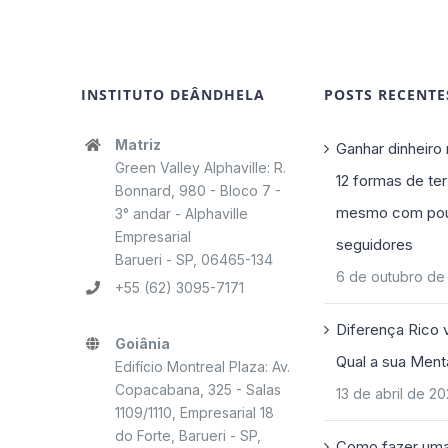
INSTITUTO DEÂNDHELA
POSTS RECENTE
Matriz
Ganhar dinheiro 
Green Valley Alphaville: R.
12 formas de ter
Bonnard, 980 - Bloco 7 -
mesmo com po
3° andar - Alphaville
Empresarial
seguidores
Barueri - SP, 06465-134
6 de outubro de
+55 (62) 3095-7171
Diferença Rico 
Goiânia
Qual a sua Ment
Edifício Montreal Plaza: Av.
Copacabana, 325 - Salas
13 de abril de 2
1109/1110, Empresarial 18
do Forte, Barueri - SP,
Como fazer uma