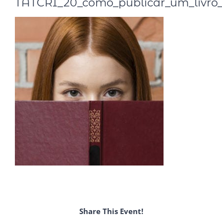
TATCRI_20_como_publicar_um_livro
Share This Event!