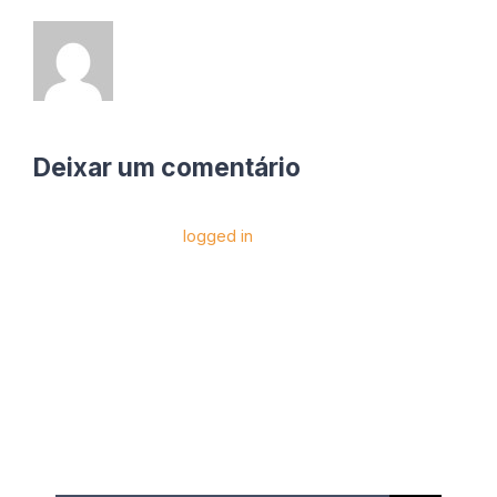
Deixar um comentário
Você precise estar
logged in
para postar um
comentário.