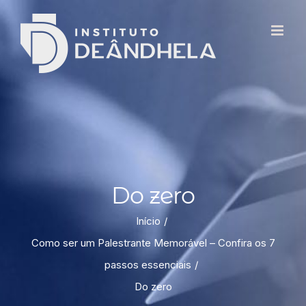
Do zero
Início
Como ser um Palestrante Memorável – Confira os 7
passos essenciais
Do zero