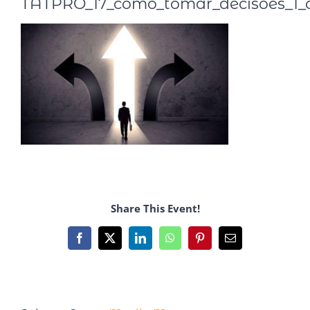
TATPRO_17_como_tomar_decisões_1_
Share This Event!