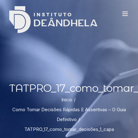
TATPRO_17_como_tomar_d
Início
Como Tomar Decisões Rápidas E Assertivas – O Guia
Definitivo
TATPRO_17_como_tomar_decisões_1_capa