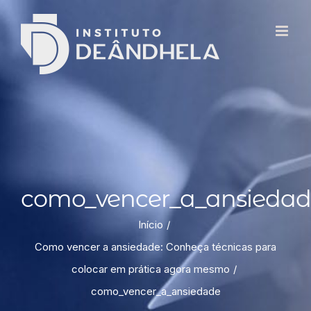
como_vencer_a_ansiedad
Início
Como vencer a ansiedade: Conheça técnicas para
colocar em prática agora mesmo
como_vencer_a_ansiedade