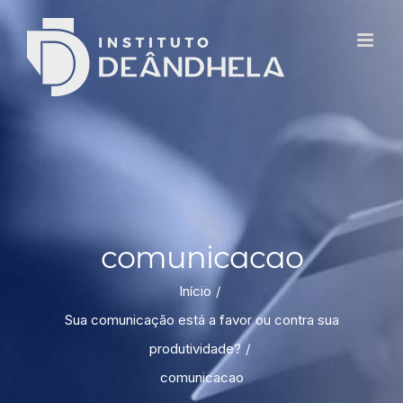
comunicacao
Início
Sua comunicação está a favor ou contra sua
produtividade?
comunicacao