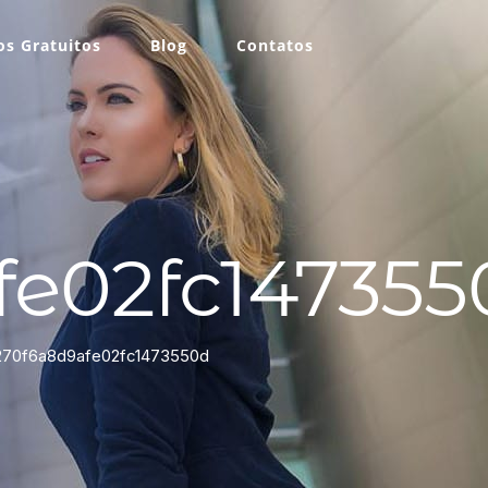
s Gratuitos
Blog
Contatos
fe02fc147355
270f6a8d9afe02fc1473550d