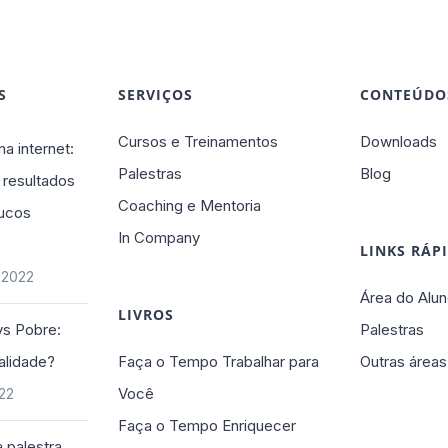
S
SERVIÇOS
CONTEÚDO
Cursos e Treinamentos
Downloads
na internet:
Palestras
Blog
 resultados
Coaching e Mentoria
ucos
In Company
LINKS RÁP
 2022
Área do Alun
LIVROS
vs Pobre:
Palestras
alidade?
Faça o Tempo Trabalhar para
Outras áreas
Você
022
Faça o Tempo Enriquecer
 palestra