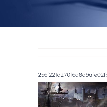
256f221a270f6a8d9afe02f