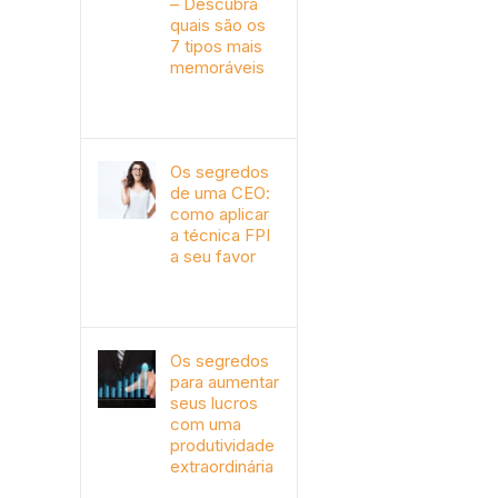
– Descubra
quais são os
7 tipos mais
memoráveis
outubro 9th, 2019
Os segredos
de uma CEO:
como aplicar
a técnica FPI
a seu favor
janeiro 4th, 2018
Os segredos
para aumentar
seus lucros
com uma
produtividade
extraordinária
novembro 10th, 2017