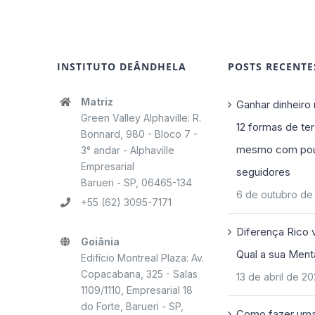
INSTITUTO DEÂNDHELA
POSTS RECENTE
Matriz
Ganhar dinheiro 
Green Valley Alphaville: R.
12 formas de ter
Bonnard, 980 - Bloco 7 -
mesmo com po
3° andar - Alphaville
Empresarial
seguidores
Barueri - SP, 06465-134
6 de outubro de
+55 (62) 3095-7171
Diferença Rico 
Goiânia
Qual a sua Ment
Edifício Montreal Plaza: Av.
Copacabana, 325 - Salas
13 de abril de 2
1109/1110, Empresarial 18
do Forte, Barueri - SP,
Como fazer uma