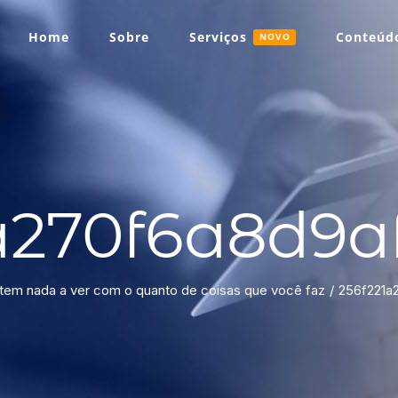
Home
Sobre
Serviços
Conteúdo
NOVO
a270f6a8d9a
 tem nada a ver com o quanto de coisas que você faz
256f221a