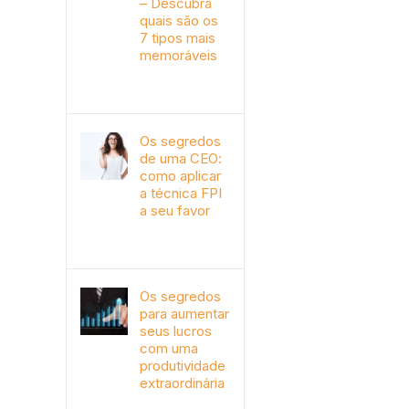
– Descubra
quais são os
7 tipos mais
memoráveis
outubro 9th, 2019
Os segredos
de uma CEO:
como aplicar
a técnica FPI
a seu favor
janeiro 4th, 2018
Os segredos
para aumentar
seus lucros
com uma
produtividade
extraordinária
novembro 10th, 2017