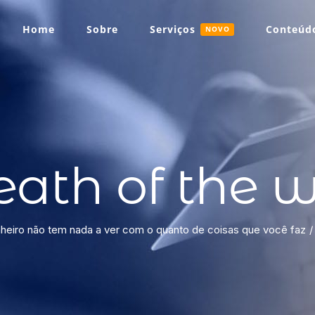
Home
Sobre
Serviços
Conteúdo
NOVO
eath of the w
nheiro não tem nada a ver com o quanto de coisas que você faz