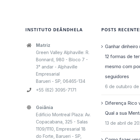
INSTITUTO DEÂNDHELA
POSTS RECENTE
Matriz
Ganhar dinheiro 
Green Valley Alphaville: R.
12 formas de ter
Bonnard, 980 - Bloco 7 -
mesmo com po
3° andar - Alphaville
Empresarial
seguidores
Barueri - SP, 06465-134
6 de outubro de
+55 (62) 3095-7171
Diferença Rico 
Goiânia
Qual a sua Ment
Edifício Montreal Plaza: Av.
Copacabana, 325 - Salas
13 de abril de 2
1109/1110, Empresarial 18
do Forte, Barueri - SP,
Como fazer uma