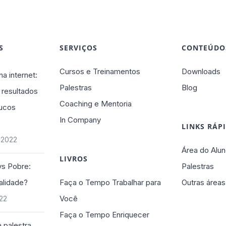
S
SERVIÇOS
CONTEÚDO
Cursos e Treinamentos
Downloads
na internet:
Palestras
Blog
 resultados
Coaching e Mentoria
ucos
In Company
LINKS RÁP
 2022
Área do Alun
LIVROS
vs Pobre:
Palestras
alidade?
Faça o Tempo Trabalhar para
Outras áreas
Você
022
Faça o Tempo Enriquecer
 palestra