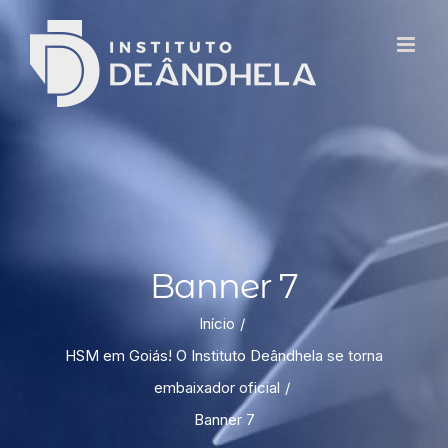
Banner 7
Início
HSM em Goiás! O Instituto Deândhela se torna
embaixador oficial
Banner 7