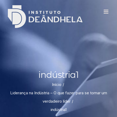
indústria1
Início
Liderança na Indústria – O que fazer para se tornar um
verdadeiro líder
indústria1