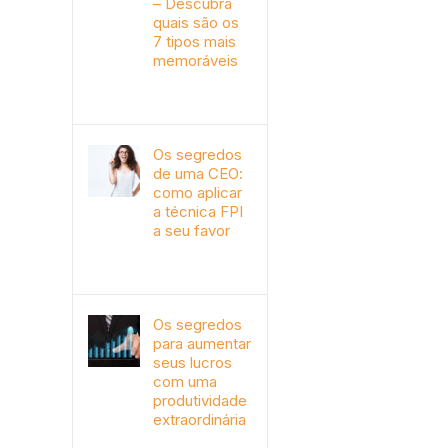
– Descubra
quais são os
7 tipos mais
memoráveis
outubro 9th, 2019
Os segredos
de uma CEO:
como aplicar
a técnica FPI
a seu favor
janeiro 4th, 2018
Os segredos
para aumentar
seus lucros
com uma
produtividade
extraordinária
novembro 10th, 2017