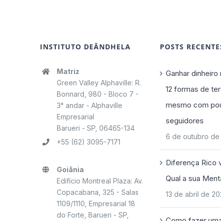
INSTITUTO DEÂNDHELA
POSTS RECENTE
Matriz
Ganhar dinheiro 
Green Valley Alphaville: R.
12 formas de ter
Bonnard, 980 - Bloco 7 -
mesmo com po
3° andar - Alphaville
Empresarial
seguidores
Barueri - SP, 06465-134
6 de outubro de
+55 (62) 3095-7171
Diferença Rico 
Goiânia
Qual a sua Ment
Edifício Montreal Plaza: Av.
Copacabana, 325 - Salas
13 de abril de 2
1109/1110, Empresarial 18
do Forte, Barueri - SP,
Como fazer uma