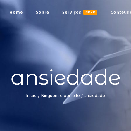
Home
Sobre
Serviços
Conteúdo
NOVO
ansiedade
Início
Ninguém é perfeito
ansiedade