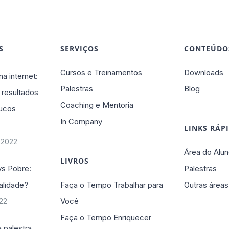
S
SERVIÇOS
CONTEÚDO
Cursos e Treinamentos
Downloads
na internet:
Palestras
Blog
 resultados
Coaching e Mentoria
ucos
In Company
LINKS RÁP
 2022
Área do Alun
LIVROS
vs Pobre:
Palestras
alidade?
Faça o Tempo Trabalhar para
Outras áreas
Você
022
Faça o Tempo Enriquecer
 palestra