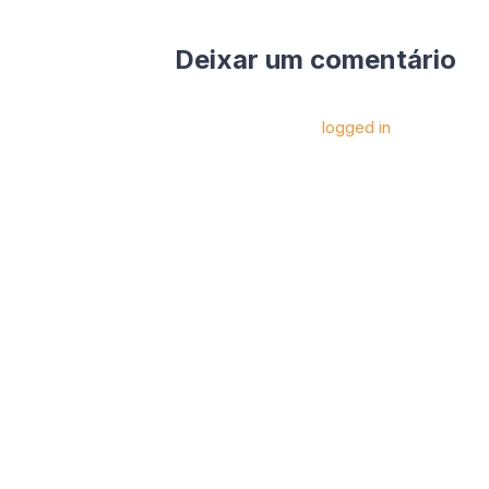
Deixar um comentário
Você precise estar
logged in
para postar 