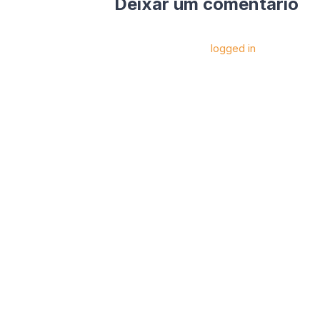
Deixar um comentário
Você precise estar
logged in
para postar 