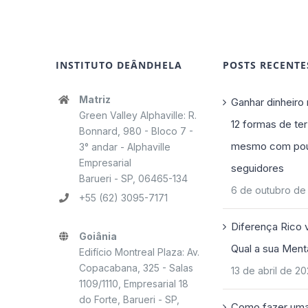
INSTITUTO DEÂNDHELA
POSTS RECENTE
Matriz
Ganhar dinheiro 
Green Valley Alphaville: R.
12 formas de ter
Bonnard, 980 - Bloco 7 -
mesmo com po
3° andar - Alphaville
Empresarial
seguidores
Barueri - SP, 06465-134
6 de outubro de
+55 (62) 3095-7171
Diferença Rico 
Goiânia
Qual a sua Ment
Edifício Montreal Plaza: Av.
Copacabana, 325 - Salas
13 de abril de 2
1109/1110, Empresarial 18
do Forte, Barueri - SP,
Como fazer uma