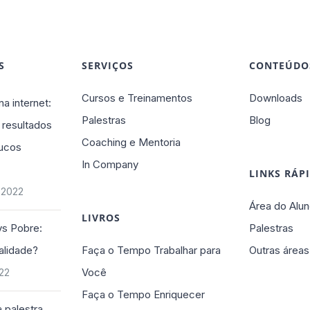
S
SERVIÇOS
CONTEÚDO
Cursos e Treinamentos
Downloads
na internet:
Palestras
Blog
 resultados
Coaching e Mentoria
ucos
In Company
LINKS RÁP
 2022
Área do Alun
LIVROS
vs Pobre:
Palestras
alidade?
Faça o Tempo Trabalhar para
Outras áreas
Você
022
Faça o Tempo Enriquecer
 palestra