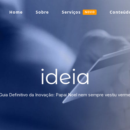
Home
Sobre
Serviços
Conteúdo
NOVO
ideia
Guia Definitivo da Inovação: Papai Noel nem sempre vestiu verm