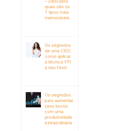
– Descubra
quais são os
7 tipos mais
memoráveis
outubro 9th, 2019
Os segredos
de uma CEO:
como aplicar
a técnica FPI
a seu favor
janeiro 4th, 2018
Os segredos
para aumentar
seus lucros
com uma
produtividade
extraordinária
novembro 10th, 2017