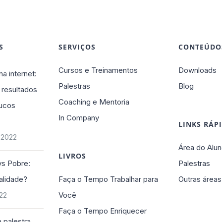
S
SERVIÇOS
CONTEÚDO
Cursos e Treinamentos
Downloads
na internet:
Palestras
Blog
 resultados
Coaching e Mentoria
ucos
In Company
LINKS RÁP
 2022
Área do Alun
LIVROS
vs Pobre:
Palestras
alidade?
Faça o Tempo Trabalhar para
Outras áreas
Você
022
Faça o Tempo Enriquecer
 palestra