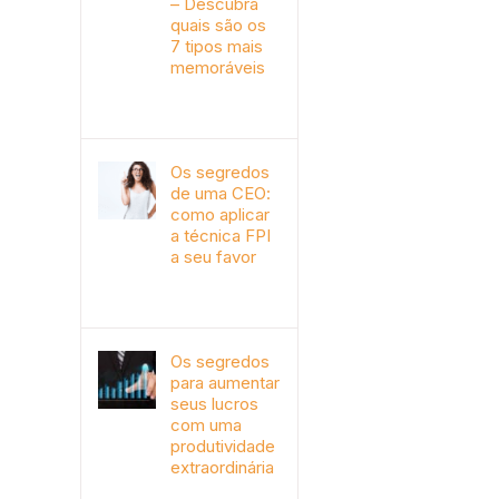
– Descubra
quais são os
7 tipos mais
memoráveis
outubro 9th, 2019
Os segredos
de uma CEO:
como aplicar
a técnica FPI
a seu favor
janeiro 4th, 2018
Os segredos
para aumentar
seus lucros
com uma
produtividade
extraordinária
novembro 10th, 2017