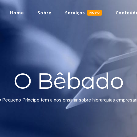
Home
Sobre
Serviços
Conteúdo
NOVO
O Bêbado
 Pequeno Príncipe tem a nos ensinar sobre hierarquias empresari