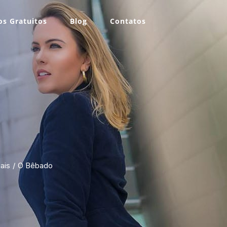
s Gratuitos
Blog
Contatos
ais
O Bêbado