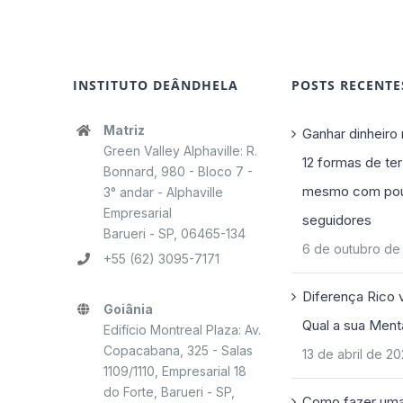
INSTITUTO DEÂNDHELA
POSTS RECENTE
Matriz
Ganhar dinheiro 
Green Valley Alphaville: R.
12 formas de ter
Bonnard, 980 - Bloco 7 -
mesmo com po
3° andar - Alphaville
Empresarial
seguidores
Barueri - SP, 06465-134
6 de outubro de
+55 (62) 3095-7171
Diferença Rico 
Goiânia
Qual a sua Ment
Edifício Montreal Plaza: Av.
Copacabana, 325 - Salas
13 de abril de 2
1109/1110, Empresarial 18
do Forte, Barueri - SP,
Como fazer uma