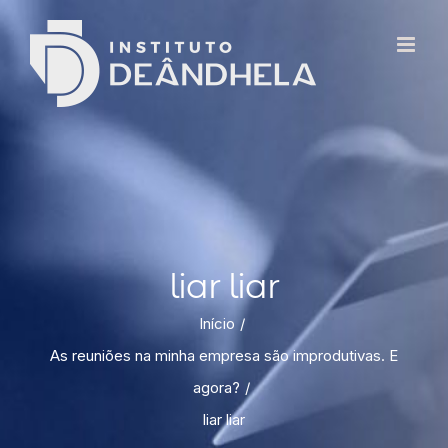
liar liar
Início
As reuniões na minha empresa são improdutivas. E
agora?
liar liar