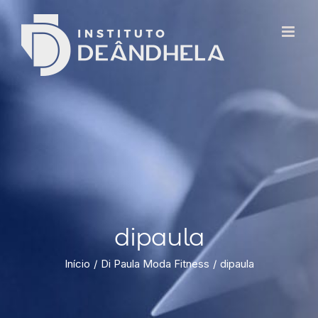
dipaula
Início
Di Paula Moda Fitness
dipaula