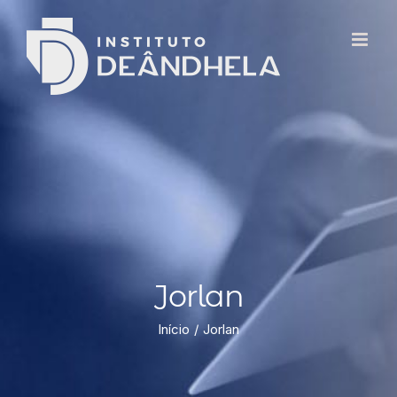
Jorlan
Início
Jorlan