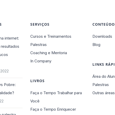
S
SERVIÇOS
CONTEÚDO
Cursos e Treinamentos
Downloads
na internet:
Palestras
Blog
 resultados
Coaching e Mentoria
ucos
In Company
LINKS RÁP
 2022
Área do Alun
LIVROS
vs Pobre:
Palestras
alidade?
Faça o Tempo Trabalhar para
Outras áreas
Você
022
Faça o Tempo Enriquecer
 palestra