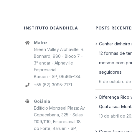
INSTITUTO DEÂNDHELA
POSTS RECENTE
Matriz
Ganhar dinheiro 
Green Valley Alphaville: R.
12 formas de ter
Bonnard, 980 - Bloco 7 -
mesmo com po
3° andar - Alphaville
Empresarial
seguidores
Barueri - SP, 06465-134
6 de outubro de
+55 (62) 3095-7171
Diferença Rico 
Goiânia
Qual a sua Ment
Edifício Montreal Plaza: Av.
Copacabana, 325 - Salas
13 de abril de 2
1109/1110, Empresarial 18
do Forte, Barueri - SP,
Como fazer uma