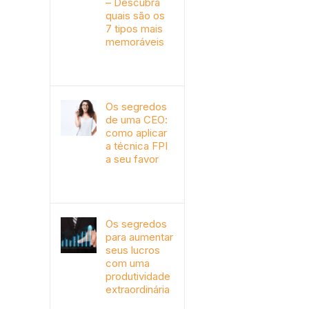
– Descubra
quais são os
7 tipos mais
memoráveis
outubro 9th, 2019
Os segredos
de uma CEO:
como aplicar
a técnica FPI
a seu favor
janeiro 4th, 2018
Os segredos
para aumentar
seus lucros
com uma
produtividade
extraordinária
novembro 10th, 2017