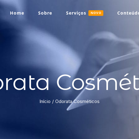
Home
Sobre
Serviços
Conteúdo
NOVO
rata Cosmét
Início
Odorata Cosméticos