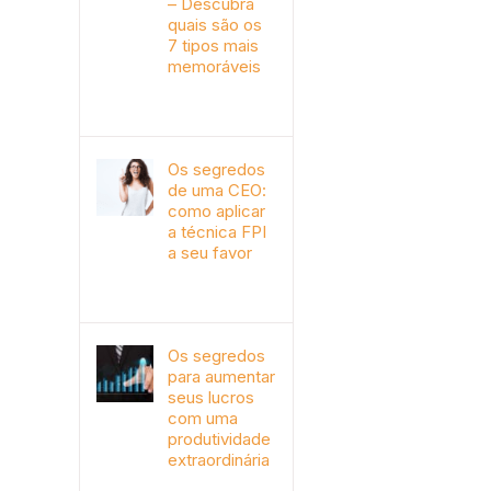
– Descubra
quais são os
7 tipos mais
memoráveis
outubro 9th, 2019
Os segredos
de uma CEO:
como aplicar
a técnica FPI
a seu favor
janeiro 4th, 2018
Os segredos
para aumentar
seus lucros
com uma
produtividade
extraordinária
novembro 10th, 2017