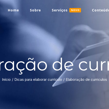
Home
Sobre
Serviços
Conteúdo
NOVO
ração de curr
Início
Dicas para elaborar currículo
Elaboração de curriculos