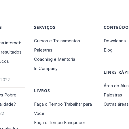
S
SERVIÇOS
CONTEÚDO
Cursos e Treinamentos
Downloads
na internet:
Palestras
Blog
 resultados
Coaching e Mentoria
ucos
In Company
LINKS RÁP
 2022
Área do Alun
LIVROS
vs Pobre:
Palestras
alidade?
Faça o Tempo Trabalhar para
Outras áreas
Você
022
Faça o Tempo Enriquecer
 palestra