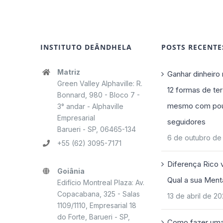
INSTITUTO DEÂNDHELA
POSTS RECENTE
Matriz
Ganhar dinheiro 
Green Valley Alphaville: R.
12 formas de ter
Bonnard, 980 - Bloco 7 -
mesmo com po
3° andar - Alphaville
Empresarial
seguidores
Barueri - SP, 06465-134
6 de outubro de
+55 (62) 3095-7171
Diferença Rico 
Goiânia
Qual a sua Ment
Edifício Montreal Plaza: Av.
Copacabana, 325 - Salas
13 de abril de 2
1109/1110, Empresarial 18
do Forte, Barueri - SP,
Como fazer uma