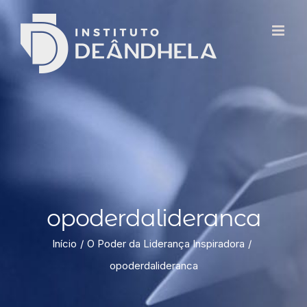
opoderdalideranca
Início
O Poder da Liderança Inspiradora
opoderdalideranca