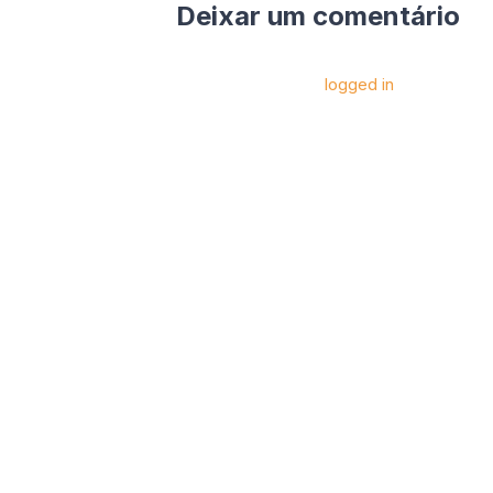
Deixar um comentário
Você precise estar
logged in
para postar 