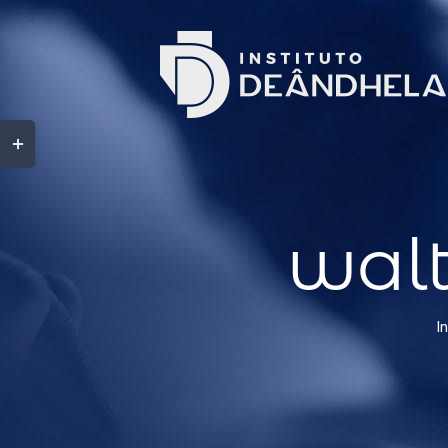
walt
In