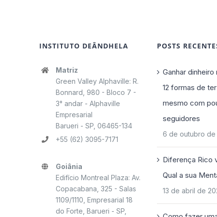
INSTITUTO DEÂNDHELA
POSTS RECENTE
Matriz
Ganhar dinheiro 
Green Valley Alphaville: R.
12 formas de ter
Bonnard, 980 - Bloco 7 -
mesmo com po
3° andar - Alphaville
Empresarial
seguidores
Barueri - SP, 06465-134
6 de outubro de
+55 (62) 3095-7171
Diferença Rico 
Goiânia
Qual a sua Ment
Edifício Montreal Plaza: Av.
Copacabana, 325 - Salas
13 de abril de 2
1109/1110, Empresarial 18
do Forte, Barueri - SP,
Como fazer uma