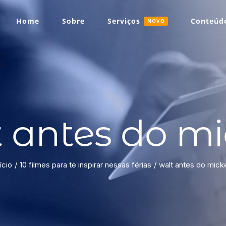
Home
Sobre
Serviços
Conteúdo
NOVO
 antes do m
ício
10 filmes para te inspirar nessas férias
walt antes do mick