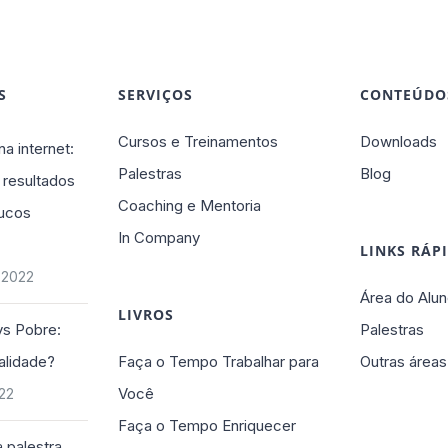
S
SERVIÇOS
CONTEÚDO
Cursos e Treinamentos
Downloads
na internet:
Palestras
Blog
 resultados
Coaching e Mentoria
ucos
In Company
LINKS RÁP
 2022
Área do Alun
LIVROS
vs Pobre:
Palestras
alidade?
Faça o Tempo Trabalhar para
Outras áreas
Você
022
Faça o Tempo Enriquecer
 palestra