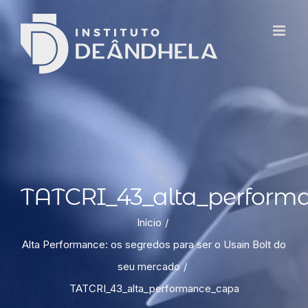
TATCRI_43_alta_perform
Início
Alta Performance: os segredos para ser o Usain Bolt do
seu mercado
TATCRI_43_alta_performance_capa