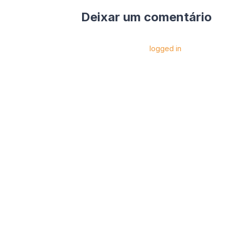
Deixar um comentário
Você precise estar
logged in
para postar 