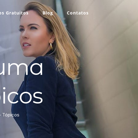
s Gratuitos
Blog
Contatos
 uma
icos
– Tópicos