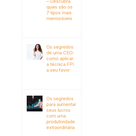
– Descubra
quais são os
7 tipos mais
memoráveis
outubro 9th, 2019
Os segredos
de uma CEO:
como aplicar
a técnica FPI
a seu favor
janeiro 4th, 2018
Os segredos
para aumentar
seus lucros
com uma
produtividade
extraordinária
novembro 10th, 2017