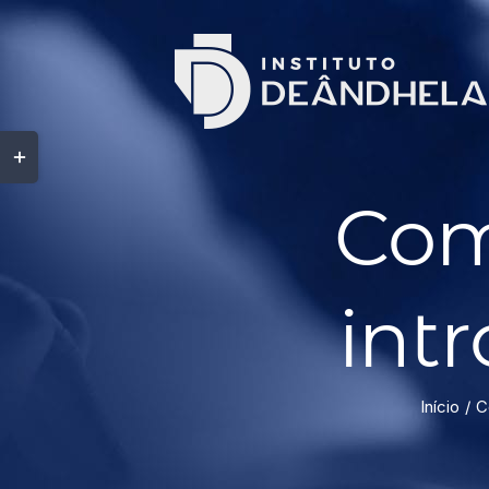
Com
int
Início
C