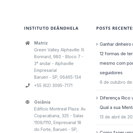
INSTITUTO DEÂNDHELA
POSTS RECENTE
Matriz
Ganhar dinheiro 
Green Valley Alphaville: R.
12 formas de ter
Bonnard, 980 - Bloco 7 -
mesmo com po
3° andar - Alphaville
Empresarial
seguidores
Barueri - SP, 06465-134
6 de outubro de
+55 (62) 3095-7171
Diferença Rico 
Goiânia
Qual a sua Ment
Edifício Montreal Plaza: Av.
Copacabana, 325 - Salas
13 de abril de 2
1109/1110, Empresarial 18
do Forte, Barueri - SP,
Como fazer uma