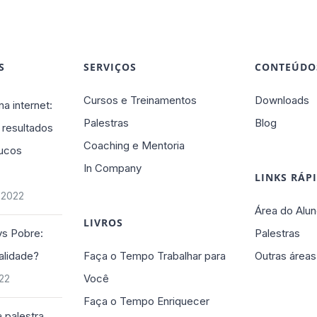
S
SERVIÇOS
CONTEÚDO
Cursos e Treinamentos
Downloads
na internet:
Palestras
Blog
 resultados
Coaching e Mentoria
ucos
In Company
LINKS RÁP
 2022
Área do Alun
LIVROS
vs Pobre:
Palestras
alidade?
Faça o Tempo Trabalhar para
Outras áreas
Você
022
Faça o Tempo Enriquecer
 palestra